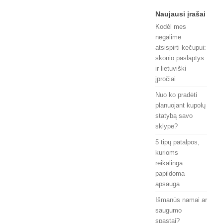
Naujausi įrašai
Kodėl mes
negalime
atsispirti kečupui:
skonio paslaptys
ir lietuviški
įpročiai
Nuo ko pradėti
planuojant kupolų
statybą savo
sklype?
5 tipų patalpos,
kurioms
reikalinga
papildoma
apsauga
Išmanūs namai ar
saugumo
spąstai?