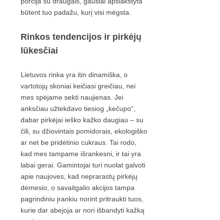
porcija su draugais, gausiai apšlakstyta
būtent tuo padažu, kurį visi mėgsta.
Rinkos tendencijos ir pirkėjų
lūkesčiai
Lietuvos rinka yra itin dinamiška, o
vartotojų skoniai keičiasi greičiau, nei
mes spėjame sekti naujienas. Jei
anksčiau užtekdavo tiesiog „kečupo“,
dabar pirkėjai ieško kažko daugiau – su
čili, su džiovintais pomidorais, ekologiško
ar net be pridėtinio cukraus. Tai rodo,
kad mes tampame išrankesni, ir tai yra
labai gerai. Gamintojai turi nuolat galvoti
apie naujoves, kad neprarastų pirkėjų
dėmesio, o savaitgalio akcijos tampa
pagrindiniu įrankiu norint pritraukti tuos,
kurie dar abejoja ar nori išbandyti kažką