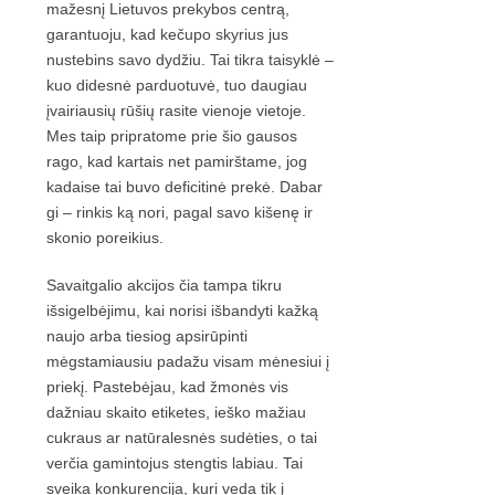
mažesnį Lietuvos prekybos centrą,
garantuoju, kad kečupo skyrius jus
nustebins savo dydžiu. Tai tikra taisyklė –
kuo didesnė parduotuvė, tuo daugiau
įvairiausių rūšių rasite vienoje vietoje.
Mes taip pripratome prie šio gausos
rago, kad kartais net pamirštame, jog
kadaise tai buvo deficitinė prekė. Dabar
gi – rinkis ką nori, pagal savo kišenę ir
skonio poreikius.
Savaitgalio akcijos čia tampa tikru
išsigelbėjimu, kai norisi išbandyti kažką
naujo arba tiesiog apsirūpinti
mėgstamiausiu padažu visam mėnesiui į
priekį. Pastebėjau, kad žmonės vis
dažniau skaito etiketes, ieško mažiau
cukraus ar natūralesnės sudėties, o tai
verčia gamintojus stengtis labiau. Tai
sveika konkurencija, kuri veda tik į