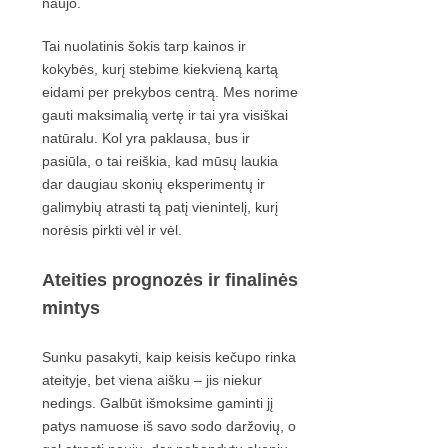
naujo.
Tai nuolatinis šokis tarp kainos ir
kokybės, kurį stebime kiekvieną kartą
eidami per prekybos centrą. Mes norime
gauti maksimalią vertę ir tai yra visiškai
natūralu. Kol yra paklausa, bus ir
pasiūla, o tai reiškia, kad mūsų laukia
dar daugiau skonių eksperimentų ir
galimybių atrasti tą patį vienintelį, kurį
norėsis pirkti vėl ir vėl.
Ateities prognozės ir finalinės
mintys
Sunku pasakyti, kaip keisis kečupo rinka
ateityje, bet viena aišku – jis niekur
nedings. Galbūt išmoksime gaminti jį
patys namuose iš savo sodo daržovių, o