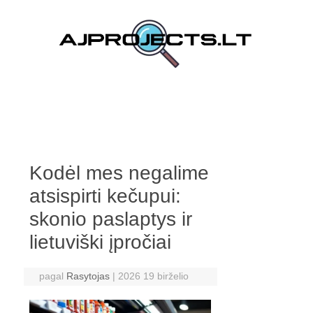
Pereiti prie turinio
Kodėl mes negalime
atsispirti kečupui:
skonio paslaptys ir
lietuviški įpročiai
pagal
Rasytojas
|
2026 19 birželio