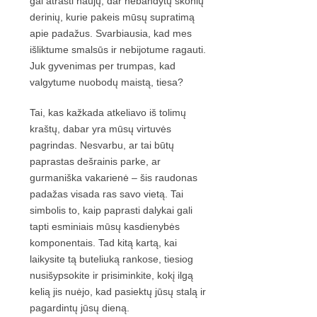
gal atrasti naujų, dar nebandytų skonių
derinių, kurie pakeis mūsų supratimą
apie padažus. Svarbiausia, kad mes
išliktume smalsūs ir nebijotume ragauti.
Juk gyvenimas per trumpas, kad
valgytume nuobodų maistą, tiesa?
Tai, kas kažkada atkeliavo iš tolimų
kraštų, dabar yra mūsų virtuvės
pagrindas. Nesvarbu, ar tai būtų
paprastas dešrainis parke, ar
gurmaniška vakarienė – šis raudonas
padažas visada ras savo vietą. Tai
simbolis to, kaip paprasti dalykai gali
tapti esminiais mūsų kasdienybės
komponentais. Tad kitą kartą, kai
laikysite tą buteliuką rankose, tiesiog
nusišypsokite ir prisiminkite, kokį ilgą
kelią jis nuėjo, kad pasiektų jūsų stalą ir
pagardintų jūsų dieną.