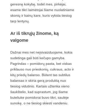
geresnę kokybę, todėl mes, pirkėjai,
esame tikri laimėtojai šiame nuolatiniame
skonių ir kainų kare, kuris vyksta tiesiog
tarp lentynų.
Ar iš tikrųjų žinome, ką
valgome
Dažnai mes net neįsivaizduojame, kokia
sudėtinga gali būti kečupo gamyba.
Pagrindas – pomidorų pasta, bet viskas
priklauso nuo prieskonių, cukraus, acto ir
kitų priedų balanso. Būtent tas subtilus
balansas ir skiria gerą produktą nuo
tiesiog vidutinio. Kartais užtenka vieno
šaukštelio, kad suprastum, jog šiame
buteliuke pomidorai buvo tikri, saulėje
sunokę, o ne tiesiog skiesti vandeniu.