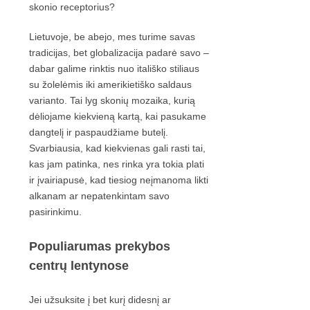
skonio receptorius?
Lietuvoje, be abejo, mes turime savas
tradicijas, bet globalizacija padarė savo –
dabar galime rinktis nuo itališko stiliaus
su žolelėmis iki amerikietiško saldaus
varianto. Tai lyg skonių mozaika, kurią
dėliojame kiekvieną kartą, kai pasukame
dangtelį ir paspaudžiame butelį.
Svarbiausia, kad kiekvienas gali rasti tai,
kas jam patinka, nes rinka yra tokia plati
ir įvairiapusė, kad tiesiog neįmanoma likti
alkanam ar nepatenkintam savo
pasirinkimu.
Populiarumas prekybos
centrų lentynose
Jei užsuksite į bet kurį didesnį ar