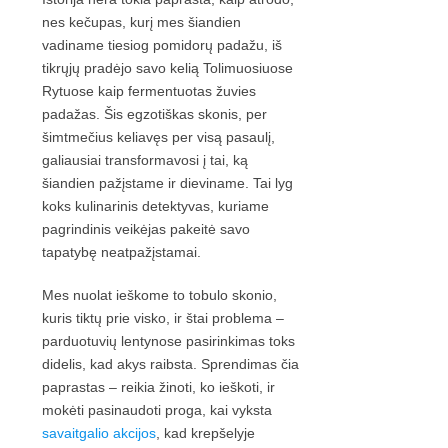
nes kečupas, kurį mes šiandien
vadiname tiesiog pomidorų padažu, iš
tikrųjų pradėjo savo kelią Tolimuosiuose
Rytuose kaip fermentuotas žuvies
padažas. Šis egzotiškas skonis, per
šimtmečius keliavęs per visą pasaulį,
galiausiai transformavosi į tai, ką
šiandien pažįstame ir dieviname. Tai lyg
koks kulinarinis detektyvas, kuriame
pagrindinis veikėjas pakeitė savo
tapatybę neatpažįstamai.
Mes nuolat ieškome to tobulo skonio,
kuris tiktų prie visko, ir štai problema –
parduotuvių lentynose pasirinkimas toks
didelis, kad akys raibsta. Sprendimas čia
paprastas – reikia žinoti, ko ieškoti, ir
mokėti pasinaudoti proga, kai vyksta
savaitgalio akcijos
, kad krepšelyje