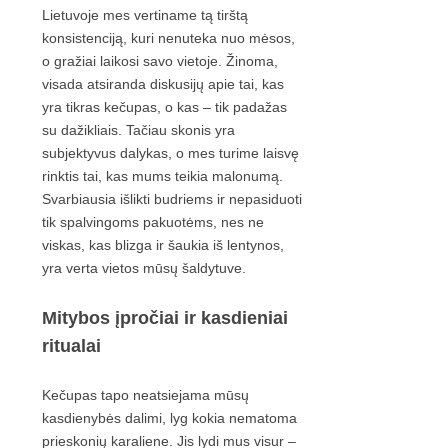
Lietuvoje mes vertiname tą tirštą
konsistenciją, kuri nenuteka nuo mėsos,
o gražiai laikosi savo vietoje. Žinoma,
visada atsiranda diskusijų apie tai, kas
yra tikras kečupas, o kas – tik padažas
su dažikliais. Tačiau skonis yra
subjektyvus dalykas, o mes turime laisvę
rinktis tai, kas mums teikia malonumą.
Svarbiausia išlikti budriems ir nepasiduoti
tik spalvingoms pakuotėms, nes ne
viskas, kas blizga ir šaukia iš lentynos,
yra verta vietos mūsų šaldytuve.
Mitybos įpročiai ir kasdieniai
ritualai
Kečupas tapo neatsiejama mūsų
kasdienybės dalimi, lyg kokia nematoma
prieskonių karaliene. Jis lydi mus visur –