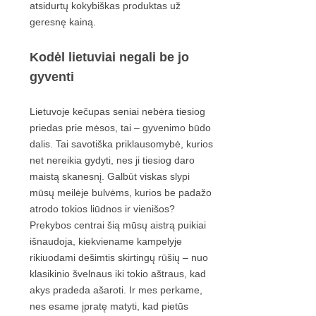
atsidurtų kokybiškas produktas už
geresnę kainą.
Kodėl lietuviai negali be jo
gyventi
Lietuvoje kečupas seniai nebėra tiesiog
priedas prie mėsos, tai – gyvenimo būdo
dalis. Tai savotiška priklausomybė, kurios
net nereikia gydyti, nes ji tiesiog daro
maistą skanesnį. Galbūt viskas slypi
mūsų meilėje bulvėms, kurios be padažo
atrodo tokios liūdnos ir vienišos?
Prekybos centrai šią mūsų aistrą puikiai
išnaudoja, kiekviename kampelyje
rikiuodami dešimtis skirtingų rūšių – nuo
klasikinio švelnaus iki tokio aštraus, kad
akys pradeda ašaroti. Ir mes perkame,
nes esame įpratę matyti, kad pietūs