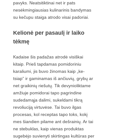
pavyks. Neatsitiktinai net ir pats
nesėkmingiausias kulinarinis bandymas
su kečupu staiga atrodo visai padoriai.
Kelionė per pasaulį ir laiko
tėkmę
Kadaise šis padažas atrodė visiškai
kitaip. Prieš tapdamas pomidoriniu
karaliumi, jis buvo žinomas kaip „ke-
tsiap“ ir gaminamas iš ančiuvių, grybų ar
net graikinių riešutų. Tik devynioliktame
amžiuje pomidorai tapo pagrindine
sudedamąja dalimi, sukeldami tikrą
revoliuciją virtuvėse. Tai buvo ilgas
procesas, kol receptas tapo toks, kokį
mes šiandien pilame ant dešrainių. Ar tai
ne stebuklas, kaip vienas produktas
sugebėjo suvienyti skirtingas kultūras per