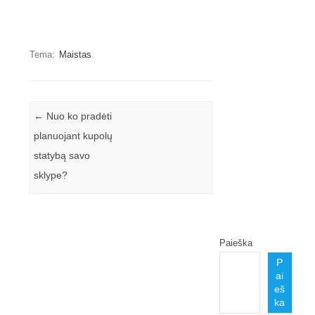
Tema:
Maistas
Įrašo navigacija
←
Nuo ko pradėti
planuojant kupolų
statybą savo
sklype?
Paieška
P
ai
eš
ka