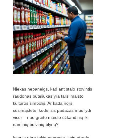
Niekas nepaneigs, kad ant stalo stovintis
raudonas buteliukas yra tarsi maisto
kultūros simbolis. Ar kada nors
susimąstėte, kodėl šis padažas mus lydi
visur – nuo greito maisto užkandinių iki
naminių bulvinių blynų?
Istorija nėra tokia paprasta, kaip atrodo,