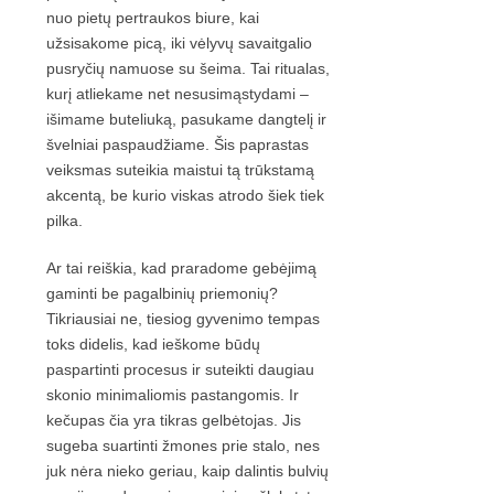
nuo pietų pertraukos biure, kai
užsisakome picą, iki vėlyvų savaitgalio
pusryčių namuose su šeima. Tai ritualas,
kurį atliekame net nesusimąstydami –
išimame buteliuką, pasukame dangtelį ir
švelniai paspaudžiame. Šis paprastas
veiksmas suteikia maistui tą trūkstamą
akcentą, be kurio viskas atrodo šiek tiek
pilka.
Ar tai reiškia, kad praradome gebėjimą
gaminti be pagalbinių priemonių?
Tikriausiai ne, tiesiog gyvenimo tempas
toks didelis, kad ieškome būdų
paspartinti procesus ir suteikti daugiau
skonio minimaliomis pastangomis. Ir
kečupas čia yra tikras gelbėtojas. Jis
sugeba suartinti žmones prie stalo, nes
juk nėra nieko geriau, kaip dalintis bulvių