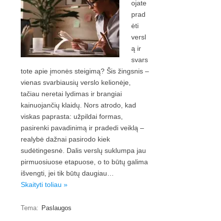
ojate
prad
ėti
versl
ą ir
svars
tote apie įmonės steigimą? Šis žingsnis –
vienas svarbiausių verslo kelionėje,
tačiau neretai lydimas ir brangiai
kainuojančių klaidų. Nors atrodo, kad
viskas paprasta: užpildai formas,
pasirenki pavadinimą ir pradedi veiklą –
realybė dažnai pasirodo kiek
sudėtingesnė. Dalis verslų suklumpa jau
pirmuosiuose etapuose, o to būtų galima
išvengti, jei tik būtų daugiau…
Skaityti toliau »
Tema:
Paslaugos