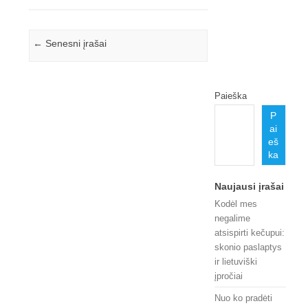
Įrašo navigacija
←
Senesni įrašai
Paieška
P
ai
eš
ka
Naujausi įrašai
Kodėl mes
negalime
atsispirti kečupui:
skonio paslaptys
ir lietuviški
įpročiai
Nuo ko pradėti