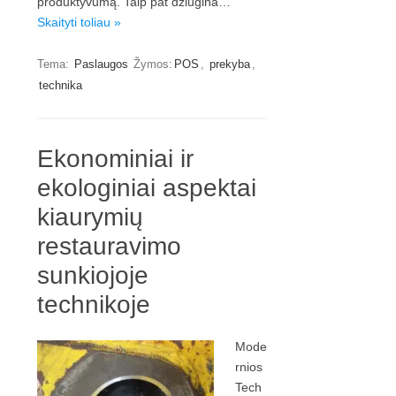
produktyvumą. Taip pat džiugina…
Skaityti toliau »
Tema:
Paslaugos
Žymos:
POS
,
prekyba
,
technika
Ekonominiai ir
ekologiniai aspektai
kiaurymių
restauravimo
sunkiojoje
technikoje
Mode
rnios
Tech