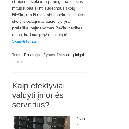
straipsniu siekiama paneigti paplitusius
mitus ir paaiškinti sudėtingus skolų
išieškojimo iš užsienio aspektus. 1 mitas:
skolų išieškojimas užsienyje yra
praktiškai neįmanomas Plačiai paplitęs
mitas, kad susigrąžinti skolą iš…
Skaityti toliau »
Tema:
Paslaugos
Žymos:
finansai
,
pinigai
,
skolos
Kaip efektyviai
valdyti įmonės
serverius?
Norin
t