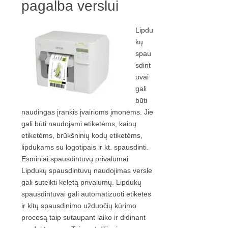
pagalba verslui
Lipdu
kų
spau
sdint
uvai
gali
būti
naudingas įrankis įvairioms įmonėms. Jie
gali būti naudojami etiketėms, kainų
etiketėms, brūkšninių kodų etiketėms,
lipdukams su logotipais ir kt. spausdinti.
Esminiai spausdintuvų privalumai
Lipdukų spausdintuvų naudojimas versle
gali suteikti keletą privalumų. Lipdukų
spausdintuvai gali automatizuoti etiketės
ir kitų spausdinimo užduočių kūrimo
procesą taip sutaupant laiko ir didinant