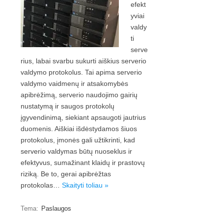
efekt
yviai
valdy
ti
serve
rius, labai svarbu sukurti aiškius serverio
valdymo protokolus. Tai apima serverio
valdymo vaidmenų ir atsakomybės
apibrėžimą, serverio naudojimo gairių
nustatymą ir saugos protokolų
įgyvendinimą, siekiant apsaugoti jautrius
duomenis. Aiškiai išdėstydamos šiuos
protokolus, įmonės gali užtikrinti, kad
serverio valdymas būtų nuoseklus ir
efektyvus, sumažinant klaidų ir prastovų
riziką. Be to, gerai apibrėžtas
protokolas…
Skaityti toliau »
Tema:
Paslaugos