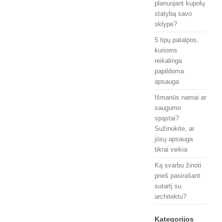
planuojant kupolų
statybą savo
sklype?
5 tipų patalpos,
kurioms
reikalinga
papildoma
apsauga
Išmanūs namai ar
saugumo
spąstai?
Sužinokite, ar
jūsų apsauga
tikrai veikia
Ką svarbu žinoti
prieš pasirašant
sutartį su
architektu?
Kategorijos