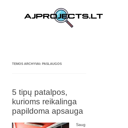
Pereiti prie turinio
TEMOS ARCHYVAI:
PASLAUGOS
5 tipų patalpos,
kurioms reikalinga
papildoma apsauga
Saug