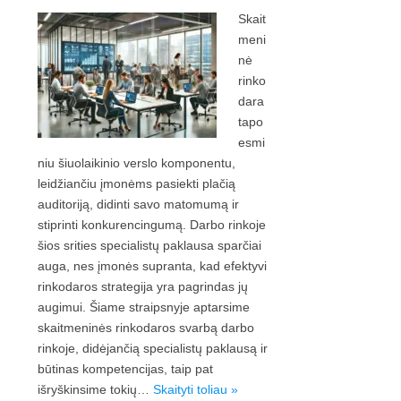
Skait
meni
nė
rinko
dara
tapo
esmi
niu šiuolaikinio verslo komponentu,
leidžiančiu įmonėms pasiekti plačią
auditoriją, didinti savo matomumą ir
stiprinti konkurencingumą. Darbo rinkoje
šios srities specialistų paklausa sparčiai
auga, nes įmonės supranta, kad efektyvi
rinkodaros strategija yra pagrindas jų
augimui. Šiame straipsnyje aptarsime
skaitmeninės rinkodaros svarbą darbo
rinkoje, didėjančią specialistų paklausą ir
būtinas kompetencijas, taip pat
išryškinsime tokių…
Skaityti toliau »