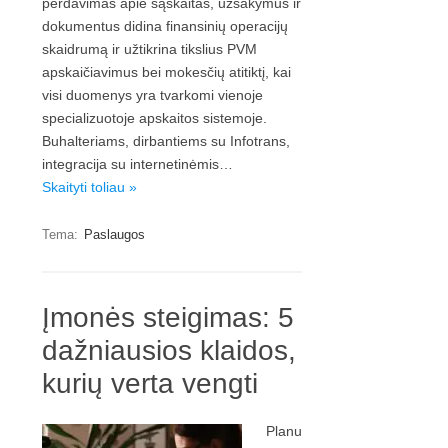
perdavimas apie sąskaitas, užsakymus ir
dokumentus didina finansinių operacijų
skaidrumą ir užtikrina tikslius PVM
apskaičiavimus bei mokesčių atitiktį, kai
visi duomenys yra tvarkomi vienoje
specializuotoje apskaitos sistemoje.
Buhalteriams, dirbantiems su Infotrans,
integracija su internetinėmis…
Skaityti toliau »
Tema:
Paslaugos
Įmonės steigimas: 5
dažniausios klaidos,
kurių verta vengti
Planu