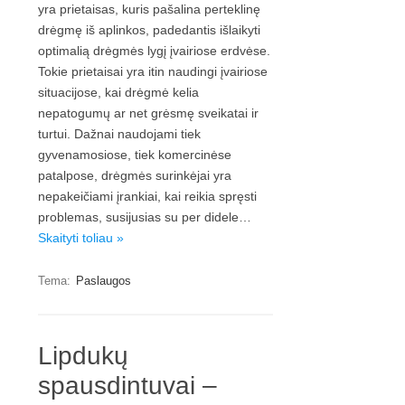
yra prietaisas, kuris pašalina perteklinę
drėgmę iš aplinkos, padedantis išlaikyti
optimalią drėgmės lygį įvairiose erdvėse.
Tokie prietaisai yra itin naudingi įvairiose
situacijose, kai drėgmė kelia
nepatogumų ar net grėsmę sveikatai ir
turtui. Dažnai naudojami tiek
gyvenamosiose, tiek komercinėse
patalpose, drėgmės surinkėjai yra
nepakeičiami įrankiai, kai reikia spręsti
problemas, susijusias su per didele…
Skaityti toliau »
Tema:
Paslaugos
Lipdukų
spausdintuvai –