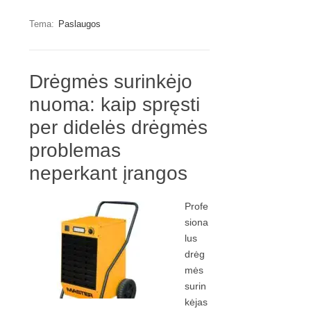
Tema:
Paslaugos
Drėgmės surinkėjo
nuoma: kaip spręsti
per didelės drėgmės
problemas
neperkant įrangos
Profe
siona
lus
drėg
mės
surin
kėjas