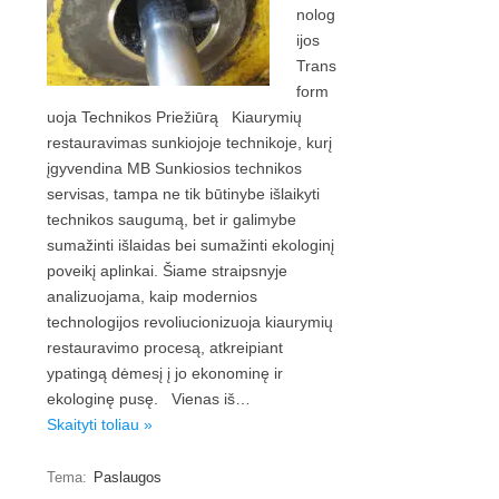
nolog
ijos
Trans
form
uoja Technikos Priežiūrą Kiaurymių
restauravimas sunkiojoje technikoje, kurį
įgyvendina MB Sunkiosios technikos
servisas, tampa ne tik būtinybe išlaikyti
technikos saugumą, bet ir galimybe
sumažinti išlaidas bei sumažinti ekologinį
poveikį aplinkai. Šiame straipsnyje
analizuojama, kaip modernios
technologijos revoliucionizuoja kiaurymių
restauravimo procesą, atkreipiant
ypatingą dėmesį į jo ekonominę ir
ekologinę pusę. Vienas iš…
Skaityti toliau »
Tema:
Paslaugos