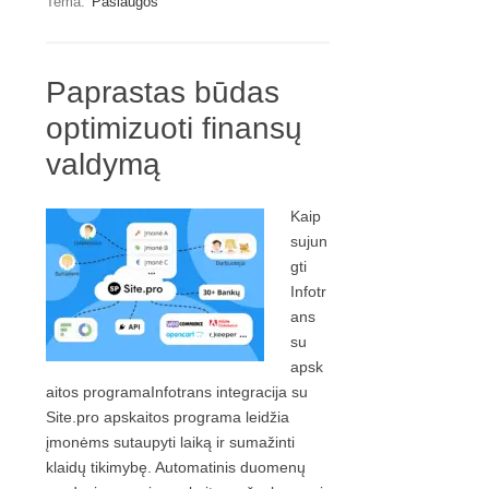
Tema:
Paslaugos
Paprastas būdas
optimizuoti finansų
valdymą
Kaip
sujun
gti
Infotr
ans
su
apsk
aitos programaInfotrans integracija su
Site.pro apskaitos programa leidžia
įmonėms sutaupyti laiką ir sumažinti
klaidų tikimybę. Automatinis duomenų