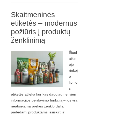
Skaitmeninės
etiketės – modernus
požiūris į produktų
ženklinimą
Šiuol
aikin
ėje
rinkoj
e
lipnio
s
etiketės atlieka kur kas daugiau nei vien
informacijos perdavimo funkciją – jos yra
neatsiejama prekės ženklo dalis,
padedanti produktams išsiskirti ir