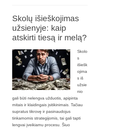
Skolų išieškojimas
užsienyje: kaip
atskirti tiesą ir melą?
Skolo
s
išiešk
ojima
s iš
užsie
nio
gali būti nelengva užduotis, apipinta
mitais ir klaidingais įsitikinimais. Tačiau
supratus tikrovę ir pasinaudojus
tinkamomis strategijomis, tai gali tapti
lengvai įveikiamu procesu. Šiuo