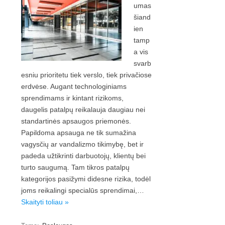
umas
šiand
ien
tamp
a vis
svarb
esniu prioritetu tiek verslo, tiek privačiose
erdvėse. Augant technologiniams
sprendimams ir kintant rizikoms,
daugelis patalpų reikalauja daugiau nei
standartinės apsaugos priemonės.
Papildoma apsauga ne tik sumažina
vagysčių ar vandalizmo tikimybę, bet ir
padeda užtikrinti darbuotojų, klientų bei
turto saugumą. Tam tikros patalpų
kategorijos pasižymi didesne rizika, todėl
joms reikalingi specialūs sprendimai,…
Skaityti toliau »