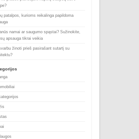
ype?
pų patalpos, kurioms reikalinga papildoma
auga
anūs namai ar saugumo spąstai? Sužinokite,
ūsų apsauga tikrai veikia
varbu žinoti prieš pasirašant sutartį su
itektu?
egorijos
anga
omobiliai
kategorijos
žis
stas
ai
laugos