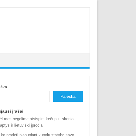
eška
Paieška
jausi įrašai
ėl mes negalime atsispirti kečupui: skonio
aptys ir lietuviški įpročiai
 ko pradėti planuojant kupolų statybą savo