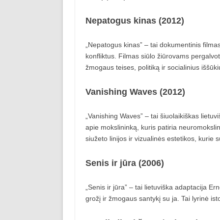
Nepatogus kinas (2012)
„Nepatogus kinas” – tai dokumentinis filmas,
konfliktus. Filmas siūlo žiūrovams pergalvot
žmogaus teises, politiką ir socialinius iššūki
Vanishing Waves (2012)
„Vanishing Waves” – tai šiuolaikiškas lietuvi
apie mokslininką, kuris patiria neuromoksli
siužeto linijos ir vizualinės estetikos, kuri
Senis ir jūra (2006)
„Senis ir jūra” – tai lietuviška adaptacija
grožį ir žmogaus santykį su ja. Tai lyrinė is