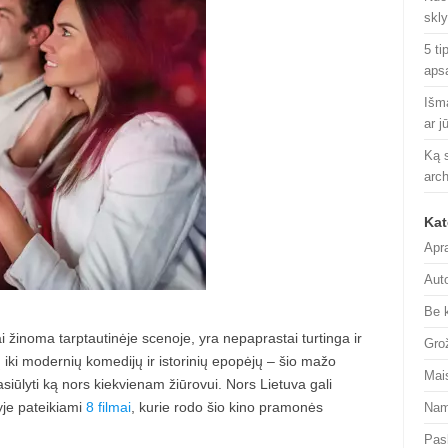
skl
5 ti
aps
Išm
ar j
Ką s
arch
Kat
Apr
Aut
Be 
ai žinoma tarptautinėje scenoje, yra nepaprastai turtinga ir
Gro
mų iki modernių komedijų ir istorinių epopėjų – šio mažo
Mai
pasiūlyti ką nors kiekvienam žiūrovui. Nors Lietuva gali
nyje pateikiami
8 filmai
, kurie rodo šio kino pramonės
Nam
Pas