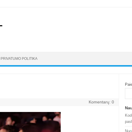
PRIVATUMO POLITIKA
Pai
Komentarų: 0
Nau
Kod
pasl
Nuo