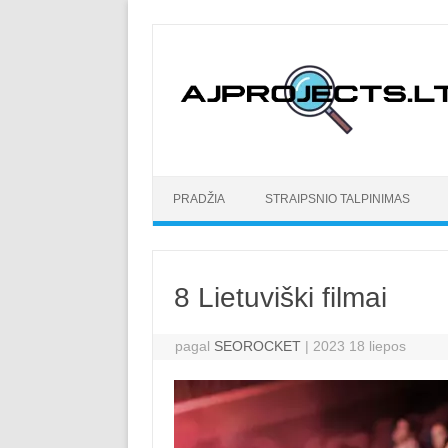
Pereiti prie turinio
PRADŽIA
STRAIPSNIO TALPINIMAS
8 Lietuviški filmai
pagal
SEOROCKET
|
2023 18 liepos