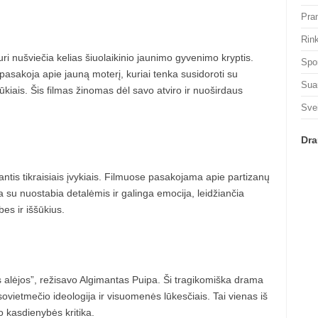
Pra
Rin
uri nušviečia kelias šiuolaikinio jaunimo gyvenimo kryptis.
Spo
asakoja apie jauną moterį, kuriai tenka susidoroti su
Sua
ššūkiais. Šis filmas žinomas dėl savo atviro ir nuoširdaus
Sve
Dra
ntis tikraisiais įvykiais. Filmuose pasakojama apie partizanų
a su nuostabia detalėmis ir galinga emocija, leidžiančia
bes ir iššūkius.
vės alėjos”, režisavo Algimantas Puipa. Ši tragikomiška drama
ovietmečio ideologija ir visuomenės lūkesčiais. Tai vienas iš
 kasdienybės kritika.