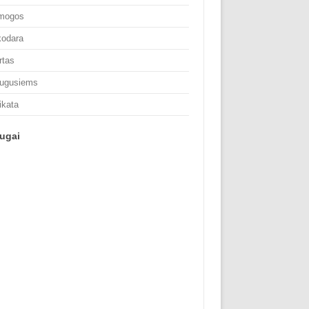
mogos
kodara
rtas
ugusiems
ikata
ugai