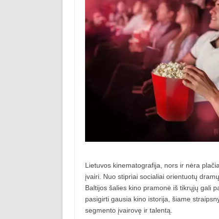
Lietuvos kinematografija, nors ir nėra plači
įvairi. Nuo stipriai socialiai orientuotų dra
Baltijos šalies kino pramonė iš tikrųjų gali 
pasigirti gausia kino istorija, šiame straips
segmento įvairovę ir talentą.