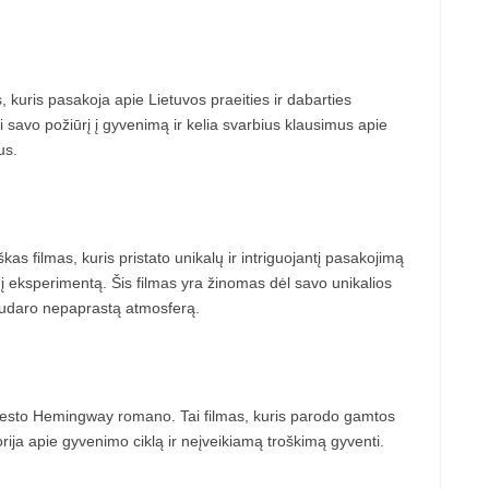
 kuris pasakoja apie Lietuvos praeities ir dabarties
i savo požiūrį į gyvenimą ir kelia svarbius klausimus apie
us.
škas filmas, kuris pristato unikalų ir intriguojantį pasakojimą
nį eksperimentą. Šis filmas yra žinomas dėl savo unikalios
e sudaro nepaprastą atmosferą.
 Ernesto Hemingway romano. Tai filmas, kuris parodo gamtos
torija apie gyvenimo ciklą ir neįveikiamą troškimą gyventi.