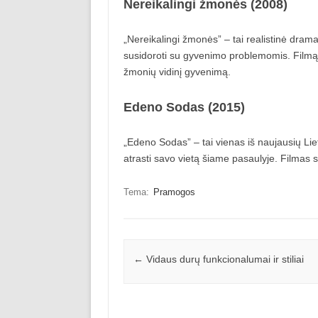
Nereikalingi žmonės (2008)
„Nereikalingi žmonės” – tai realistinė dra
susidoroti su gyvenimo problemomis. Filmą pa
žmonių vidinį gyvenimą.
Edeno Sodas (2015)
„Edeno Sodas” – tai vienas iš naujausių Lie
atrasti savo vietą šiame pasaulyje. Filmas s
Tema:
Pramogos
Įrašo navigacija
←
Vidaus durų funkcionalumai ir stiliai