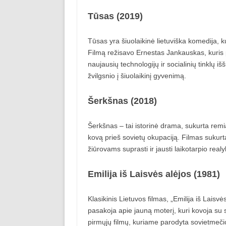
Tūsas (2019)
Tūsas yra šiuolaikinė lietuviška komedija, k
Filmą režisavo Ernestas Jankauskas, kuris p
naujausių technologijų ir socialinių tinklų i
žvilgsnio į šiuolaikinį gyvenimą.
Šerkšnas (2018)
Šerkšnas – tai istorinė drama, sukurta remia
kovą prieš sovietų okupaciją. Filmas sukurt
žiūrovams suprasti ir jausti laikotarpio realy
Emilija iš Laisvės alėjos (1981)
Klasikinis Lietuvos filmas, „Emilija iš Lais
pasakoja apie jauną moterį, kuri kovoja su s
pirmųjų filmų, kuriame parodyta sovietmečio