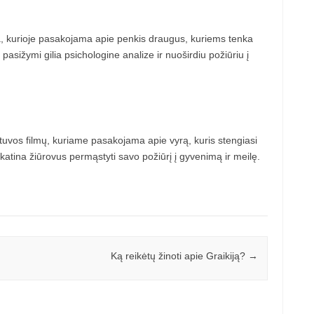
ma, kurioje pasakojama apie penkis draugus, kuriems tenka
sižymi gilia psichologine analize ir nuoširdiu požiūriu į
tuvos filmų, kuriame pasakojama apie vyrą, kuris stengiasi
katina žiūrovus permąstyti savo požiūrį į gyvenimą ir meilę.
Ką reikėtų žinoti apie Graikiją?
→