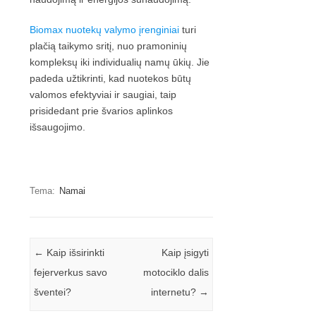
Biomax nuotekų valymo įrenginiai
turi
plačią taikymo sritį, nuo pramoninių
kompleksų iki individualių namų ūkių. Jie
padeda užtikrinti, kad nuotekos būtų
valomos efektyviai ir saugiai, taip
prisidedant prie švarios aplinkos
išsaugojimo.
Tema:
Namai
Įrašo navigacija
←
Kaip išsirinkti
Kaip įsigyti
fejerverkus savo
motociklo dalis
šventei?
internetu?
→