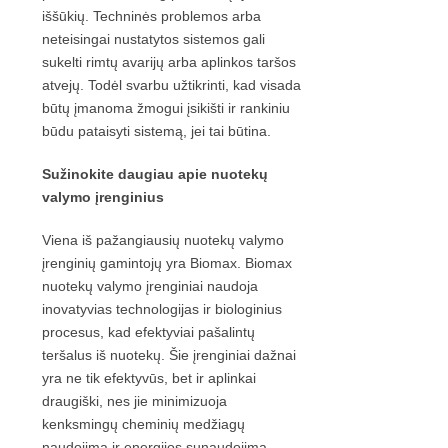
iššūkių. Techninės problemos arba
neteisingai nustatytos sistemos gali
sukelti rimtų avarijų arba aplinkos taršos
atvejų. Todėl svarbu užtikrinti, kad visada
būtų įmanoma žmogui įsikišti ir rankiniu
būdu pataisyti sistemą, jei tai būtina.
Sužinokite daugiau apie nuotekų
valymo įrenginius
Viena iš pažangiausių nuotekų valymo
įrenginių gamintojų yra Biomax. Biomax
nuotekų valymo įrenginiai naudoja
inovatyvias technologijas ir biologinius
procesus, kad efektyviai pašalintų
teršalus iš nuotekų. Šie įrenginiai dažnai
yra ne tik efektyvūs, bet ir aplinkai
draugiški, nes jie minimizuoja
kenksmingų cheminių medžiagų
naudojimą ir energijos sunaudojimą.