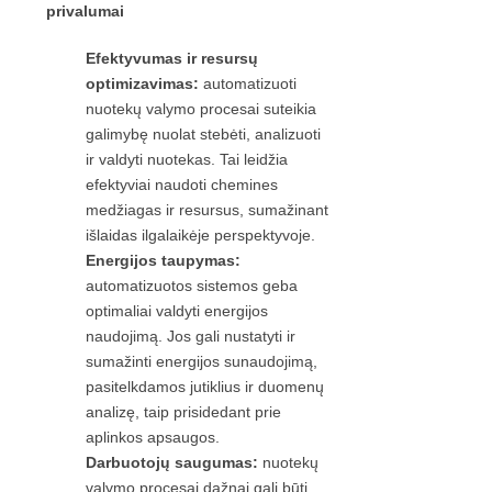
privalumai
Efektyvumas ir resursų
optimizavimas:
automatizuoti
nuotekų valymo procesai suteikia
galimybę nuolat stebėti, analizuoti
ir valdyti nuotekas. Tai leidžia
efektyviai naudoti chemines
medžiagas ir resursus, sumažinant
išlaidas ilgalaikėje perspektyvoje.
Energijos taupymas:
automatizuotos sistemos geba
optimaliai valdyti energijos
naudojimą. Jos gali nustatyti ir
sumažinti energijos sunaudojimą,
pasitelkdamos jutiklius ir duomenų
analizę, taip prisidedant prie
aplinkos apsaugos.
Darbuotojų saugumas:
nuotekų
valymo procesai dažnai gali būti