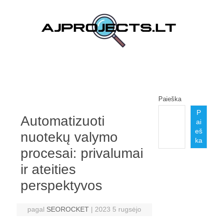
Pereiti prie turinio
Paieška
P
Automatizuoti
ai
eš
nuotekų valymo
ka
procesai: privalumai
ir ateities
perspektyvos
pagal
SEOROCKET
|
2023 5 rugsėjo