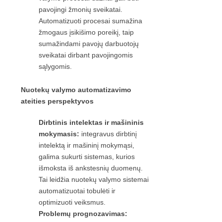
pavojingi žmonių sveikatai.
Automatizuoti procesai sumažina
žmogaus įsikišimo poreikį, taip
sumažindami pavojų darbuotojų
sveikatai dirbant pavojingomis
sąlygomis.
Nuotekų valymo automatizavimo
ateities perspektyvos
Dirbtinis intelektas ir mašininis
mokymasis:
integravus dirbtinį
intelektą ir mašininį mokymąsi,
galima sukurti sistemas, kurios
išmoksta iš ankstesnių duomenų.
Tai leidžia nuotekų valymo sistemai
automatizuotai tobulėti ir
optimizuoti veiksmus.
Problemų prognozavimas: