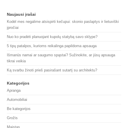
Naujausi įrašai
Kodėl mes negalime atsispirti kečupui: skonio paslaptys ir lietuviški
įpročiai
Nuo ko pradėti planuojant kupolų statybą savo sklype?
5 tipų patalpos, kurioms reikalinga papildoma apsauga
Išmanūs namai ar saugumo spąstai? Sužinokite, ar jūsų apsauga
tikrai veikia
Ką svarbu žinoti prieš pasirašant sutartį su architektu?
Kategorijos
Apranga
Automobiliai
Be kategorijos
Grožis
Maistas