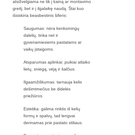
atsižvelgiama ne tik į kainą ar montavimo
greitį, bet ir į ilgalaikę naudą. Štai kuo
išsiskiria beasbestinis šiferis:
Saugumas: nėra kenksmingų
dalelių, tinka net ir
gyvenamiesiems pastatams ar
vaikų įstaigoms.
Atsparumas aplinkai: puikiai atlaiko
lietų, sniegą, vėją ir šalčius.
Ilgaamžiškumas: tarnauja kelis
dešimtmečius be didelės
priežiūros.
Estetika: galima rinktis iš kelių
formų ir spalvų, tad lengvai
derinamas prie pastato stiliaus.