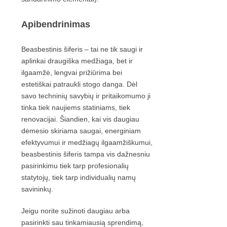
Apibendrinimas
Beasbestinis šiferis – tai ne tik saugi ir
aplinkai draugiška medžiaga, bet ir
ilgaamžė, lengvai prižiūrima bei
estetiškai patraukli stogo danga. Dėl
savo techninių savybių ir pritaikomumo ji
tinka tiek naujiems statiniams, tiek
renovacijai. Šiandien, kai vis daugiau
dėmesio skiriama saugai, energiniam
efektyvumui ir medžiagų ilgaamžiškumui,
beasbestinis šiferis tampa vis dažnesniu
pasirinkimu tiek tarp profesionalių
statytojų, tiek tarp individualių namų
savininkų.
Jeigu norite sužinoti daugiau arba
pasirinkti sau tinkamiausią sprendimą,