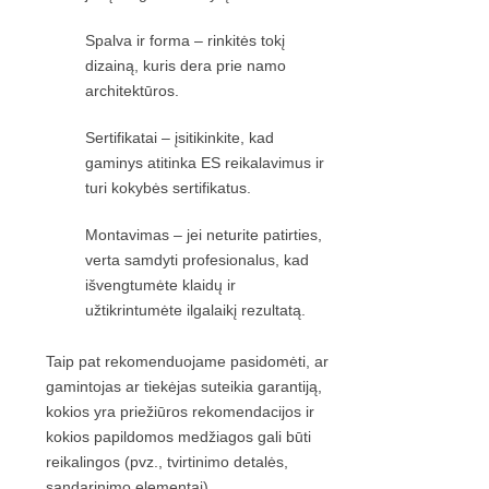
Spalva ir forma – rinkitės tokį
dizainą, kuris dera prie namo
architektūros.
Sertifikatai – įsitikinkite, kad
gaminys atitinka ES reikalavimus ir
turi kokybės sertifikatus.
Montavimas – jei neturite patirties,
verta samdyti profesionalus, kad
išvengtumėte klaidų ir
užtikrintumėte ilgalaikį rezultatą.
Taip pat rekomenduojame pasidomėti, ar
gamintojas ar tiekėjas suteikia garantiją,
kokios yra priežiūros rekomendacijos ir
kokios papildomos medžiagos gali būti
reikalingos (pvz., tvirtinimo detalės,
sandarinimo elementai).