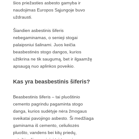
šios priežasties asbesto gamyba ir
naudojimas Europos Sąjungoje buvo
uždrausti.
Šiandien asbestinis šiferis
nebegaminamas, o senieji stogai
palaipsniui šalinami. Juos keičia
beasbestinės stogo dangos, kurios
užtikrina ne tik saugumą, bet ir ilgaamžę
apsaugą nuo aplinkos poveikio.
Kas yra beasbestinis šiferis?
Beasbestinis šiferis – tai pluoštinio
cemento pagrindu pagaminta stogo
danga, kurios sudėtyje nėra žmogaus
sveikatai pavojingo asbesto. Ši medžiaga
gaminama iš cemento, celiuliozės
pluošto, vandens bei kitų priedų,