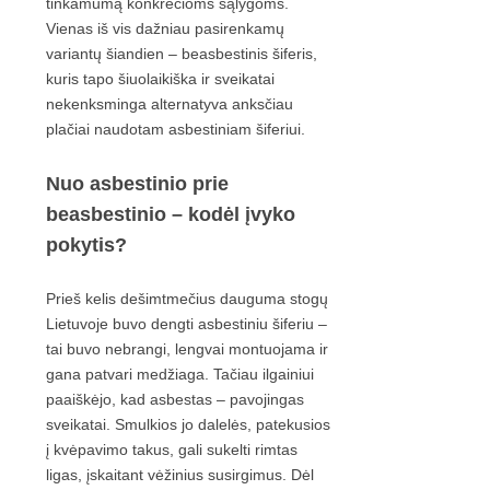
tinkamumą konkrečioms sąlygoms.
Vienas iš vis dažniau pasirenkamų
variantų šiandien – beasbestinis šiferis,
kuris tapo šiuolaikiška ir sveikatai
nekenksminga alternatyva anksčiau
plačiai naudotam asbestiniam šiferiui.
Nuo asbestinio prie
beasbestinio – kodėl įvyko
pokytis?
Prieš kelis dešimtmečius dauguma stogų
Lietuvoje buvo dengti asbestiniu šiferiu –
tai buvo nebrangi, lengvai montuojama ir
gana patvari medžiaga. Tačiau ilgainiui
paaiškėjo, kad asbestas – pavojingas
sveikatai. Smulkios jo dalelės, patekusios
į kvėpavimo takus, gali sukelti rimtas
ligas, įskaitant vėžinius susirgimus. Dėl