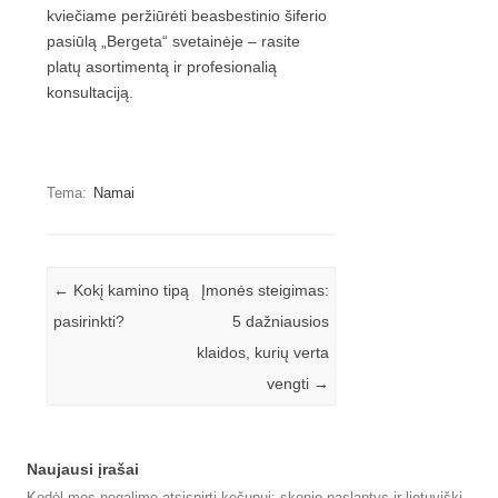
kviečiame peržiūrėti beasbestinio šiferio
pasiūlą „Bergeta“ svetainėje – rasite
platų asortimentą ir profesionalią
konsultaciją.
Tema:
Namai
Įrašo navigacija
←
Kokį kamino tipą
Įmonės steigimas:
pasirinkti?
5 dažniausios
klaidos, kurių verta
vengti
→
Naujausi įrašai
Kodėl mes negalime atsispirti kečupui: skonio paslaptys ir lietuviški