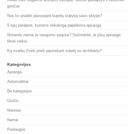
įpročiai
Nuo ko pradėti planuojant kupolų statybą savo sklype?
5 tipų patalpos, kurioms reikalinga papildoma apsauga
Išmanūs namai ar saugumo spąstai? Sužinokite, ar jūsų apsauga
tikrai veikia
Ką svarbu žinoti prieš pasirašant sutartį su architektu?
Kategorijos
Apranga
Automobiliai
Be kategorijos
Grožis
Maistas
Namai
Paslaugos