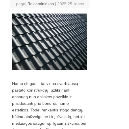
pagal
Reklamininkas
|
2025 25 liepos
Namo stogas – tai viena svarbiausių
pastato konstrukcijų, užtikrinanti
apsaugą nuo aplinkos poveikio ir
prisidedanti prie bendros namo
estetikos. Todėl renkantis stogo dangą,
būtina atsižvelgti ne tik į išvaizdą, bet ir į
medžiagos saugumą, ilgaamžiškumą bei