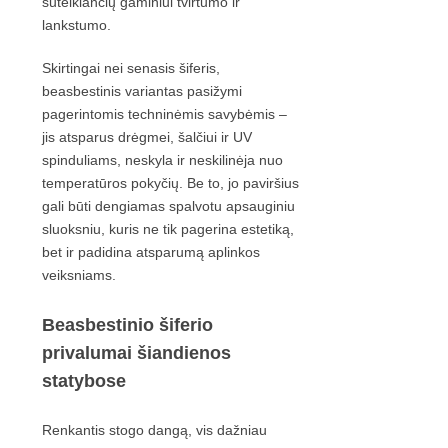
suteikiančių gaminiui tvirtumo ir
lankstumo.
Skirtingai nei senasis šiferis,
beasbestinis variantas pasižymi
pagerintomis techninėmis savybėmis –
jis atsparus drėgmei, šalčiui ir UV
spinduliams, neskyla ir neskilinėja nuo
temperatūros pokyčių. Be to, jo paviršius
gali būti dengiamas spalvotu apsauginiu
sluoksniu, kuris ne tik pagerina estetiką,
bet ir padidina atsparumą aplinkos
veiksniams.
Beasbestinio šiferio
privalumai šiandienos
statybose
Renkantis stogo dangą, vis dažniau