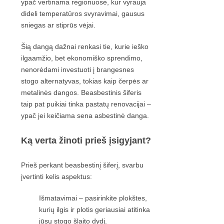
ypač vertinama regionuose, kur vyrauja
dideli temperatūros svyravimai, gausus
sniegas ar stiprūs vėjai.
Šią dangą dažnai renkasi tie, kurie ieško
ilgaamžio, bet ekonomiško sprendimo,
nenorėdami investuoti į brangesnes
stogo alternatyvas, tokias kaip čerpės ar
metalinės dangos. Beasbestinis šiferis
taip pat puikiai tinka pastatų renovacijai –
ypač jei keičiama sena asbestinė danga.
Ką verta žinoti prieš įsigyjant?
Prieš perkant beasbestinį šiferį, svarbu
įvertinti kelis aspektus:
Išmatavimai – pasirinkite plokštes,
kurių ilgis ir plotis geriausiai atitinka
jūsų stogo šlaito dydį.