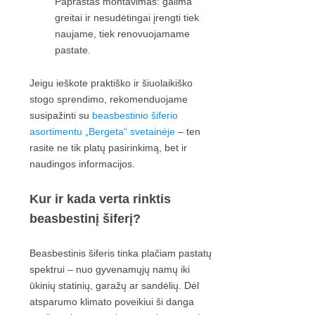
Paprastas montavimas: galima
greitai ir nesudėtingai įrengti tiek
naujame, tiek renovuojamame
pastate.
Jeigu ieškote praktiško ir šiuolaikiško
stogo sprendimo, rekomenduojame
susipažinti su
beasbestinio šiferio
asortimentu „Bergeta“ svetainėje
– ten
rasite ne tik platų pasirinkimą, bet ir
naudingos informacijos.
Kur ir kada verta rinktis
beasbestinį šiferį?
Beasbestinis šiferis tinka plačiam pastatų
spektrui – nuo gyvenamųjų namų iki
ūkinių statinių, garažų ar sandėlių. Dėl
atsparumo klimato poveikiui ši danga