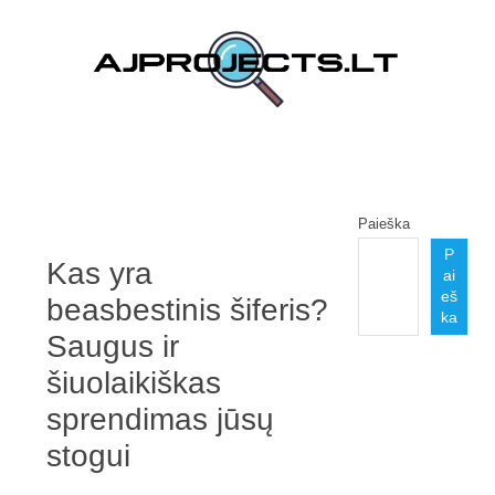
Pereiti prie turinio
Paieška
P
Kas yra
ai
eš
beasbestinis šiferis?
ka
Saugus ir
šiuolaikiškas
sprendimas jūsų
stogui