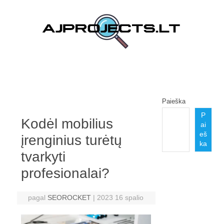
Pereiti prie turinio
Paieška
P
Kodėl mobilius
ai
eš
įrenginius turėtų
ka
tvarkyti
profesionalai?
pagal
SEOROCKET
|
2023 16 spalio