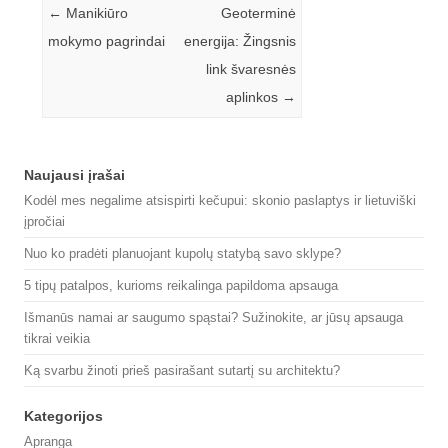
Įrašo navigacija
←
Manikiūro
Geoterminė
mokymo pagrindai
energija: Žingsnis
link švaresnės
aplinkos
→
Naujausi įrašai
Kodėl mes negalime atsispirti kečupui: skonio paslaptys ir lietuviški
įpročiai
Nuo ko pradėti planuojant kupolų statybą savo sklype?
5 tipų patalpos, kurioms reikalinga papildoma apsauga
Išmanūs namai ar saugumo spąstai? Sužinokite, ar jūsų apsauga
tikrai veikia
Ką svarbu žinoti prieš pasirašant sutartį su architektu?
Kategorijos
Apranga