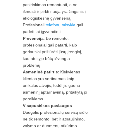
pasirinkimas remontuoti, o ne
išmesti ir pirkti naują yra žingsnis į
ekologiškesnę gyvenseną.
Profesionali
telefonų taisykla
gali
padėti tai įgyvendinti.
Prevencija
: Be remonto,
profesionalai gali patarti, kaip
geriausiai prižiūrėti jūsų įrenginį,
kad ateityje būtų išvengta
problemų.
Asmeninė patirtis
: Kiekvienas
klientas yra vertinamas kaip
unikalus atvejis, todėl jis gauna
asmeninį aptarnavimą, pritaikytą jo
poreikiams.
Visapusiškos paslaugos
:
Daugelis profesionalių servisų siūlo
ne tik remonto, bet ir atnaujinimo,
valymo ar duomenų atkūrimo