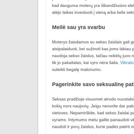
kad dauguma moterų yra išbandžiusios elektr
atėjo laikas investuoti į vieną arba kelis s
Meilė sau yra svarbu
Moterys žaisdamos su sekso žaislais gali ge
atsipalaiduoti, bei sužinoti kas joms labiau 
naudoja sekso žaislus, tačiau reikėtų juos n
tik jo pakaitalas, kai vyro nėra šalia.
Vibrato
suteikti begalę malonumo.
Pagerinkite savo seksualinę pati
Seksas pradžioje visuomet atrodo nuostabiai,
kokių nors naujovių. Jeigu nenorite dar pab
vietoves. Nepamirškite, kad sekso žaislai p
vyrams. Intymumo metu galite panaudoti vibra
naudoti ir porų žaislus, kurie padės patirt