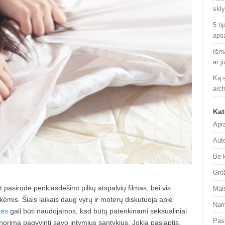
skl
5 ti
aps
Išm
ar j
Ką s
arch
Kat
Apr
Aut
Be 
Gro
 pasirodė penkiasdešimt pilkų atspalvių filmas, bei vis
Mai
mis. Šiais laikais daug vyrų ir moterų diskutuoja apie
Nam
kės
gali būti naudojamos, kad būtų patenkinami seksualiniai
Pas
norima pagyvinti savo intymius santykius. Jokia paslaptis,