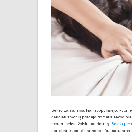
Sekso žaislai smarkiai išpopuliarėjo, kuomet
daugiau žmonių pradėjo domėtis sekso prekė
moterų sekso žaislų naudojimą.
Sekso pre
poreikiai, kuomet partnerio nėra šalia arba 