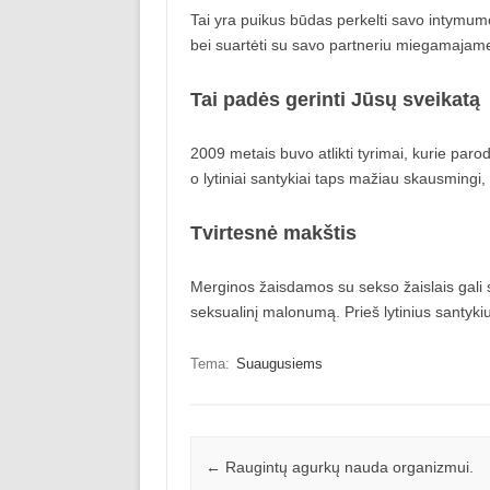
Tai yra puikus būdas perkelti savo intymumo s
bei suartėti su savo partneriu miegamajame 
Tai padės gerinti Jūsų sveikatą
2009 metais buvo atlikti tyrimai, kurie par
o lytiniai santykiai taps mažiau skausmingi
Tvirtesnė makštis
Merginos žaisdamos su sekso žaislais gali s
seksualinį malonumą. Prieš lytinius santykiu
Tema:
Suaugusiems
Įrašo navigacija
←
Raugintų agurkų nauda organizmui.