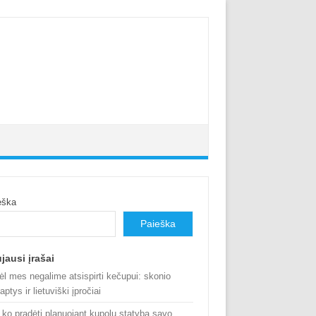
eška
Paieška
jausi įrašai
ėl mes negalime atsispirti kečupui: skonio
aptys ir lietuviški įpročiai
 ko pradėti planuojant kupolų statybą savo