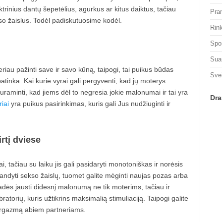
inius dantų šepetėlius, agurkus ar kitus daiktus, tačiau
Pra
ekso žaislus. Todėl padiskutuosime kodėl.
Rin
Spo
Sua
riau pažinti save ir savo kūną, taipogi, tai puikus būdas
Sve
patinka. Kai kurie vyrai gali pergyventi, kad jų moterys
uraminti, kad jiems dėl to negresia jokie malonumai ir tai yra
Dra
riai
yra puikus pasirinkimas, kuris gali Jus nudžiuginti ir
rtį dviese
 tačiau su laiku jis gali pasidaryti monotoniškas ir norėsis
andyti sekso žaislų, tuomet galite mėginti naujas pozas arba
adės jausti didesnį malonumą ne tik moterims, tačiau ir
torių, kuris užtikrins maksimalią stimuliaciją. Taipogi galite
i orgazmą abiem partneriams.