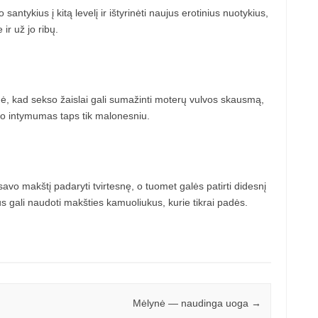
antykius į kitą levelį ir ištyrinėti naujus erotinius nuotykius,
ir už jo ribų.
odė, kad sekso žaislai gali sumažinti moterų vulvos skausmą,
, o intymumas taps tik malonesniu.
avo makštį padaryti tvirtesnę, o tuomet galės patirti didesnį
s gali naudoti makšties kamuoliukus, kurie tikrai padės.
Mėlynė — naudinga uoga
→