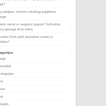
ype?
pų patalpos, kurioms reikalinga papildoma
auga
anūs namai ar saugumo spąstai? Sužinokite,
ūsų apsauga tikrai veikia
varbu žinoti prieš pasirašant sutartį su
itektu?
egorijos
anga
omobiliai
kategorijos
žis
stas
ai
laugos