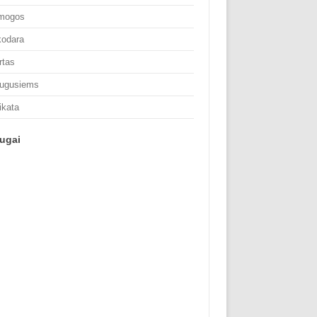
mogos
kodara
rtas
ugusiems
ikata
ugai