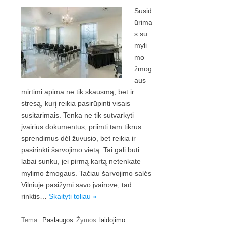
Susid
ūrima
s su
myli
mo
žmog
aus
mirtimi apima ne tik skausmą, bet ir
stresą, kurį reikia pasirūpinti visais
susitarimais. Tenka ne tik sutvarkyti
įvairius dokumentus, priimti tam tikrus
sprendimus dėl žuvusio, bet reikia ir
pasirinkti šarvojimo vietą. Tai gali būti
labai sunku, jei pirmą kartą netenkate
mylimo žmogaus. Tačiau šarvojimo salės
Vilniuje pasižymi savo įvairove, tad
rinktis…
Skaityti toliau »
Tema:
Paslaugos
Žymos:
laidojimo