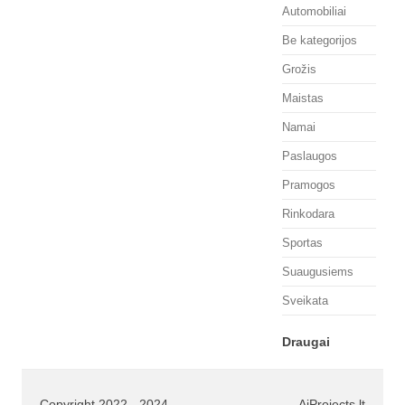
Automobiliai
Be kategorijos
Grožis
Maistas
Namai
Paslaugos
Pramogos
Rinkodara
Sportas
Suaugusiems
Sveikata
Draugai
Copyright 2022 - 2024
AjProjects.lt