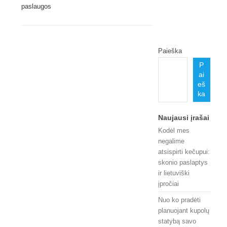
paslaugos
Paieška
P
ai
eš
ka
Naujausi įrašai
Kodėl mes
negalime
atsispirti kečupui:
skonio paslaptys
ir lietuviški
įpročiai
Nuo ko pradėti
planuojant kupolų
statybą savo