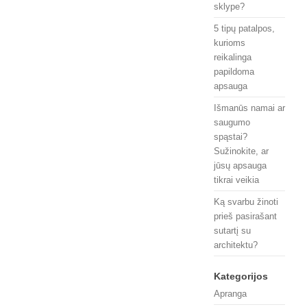
sklype?
5 tipų patalpos,
kurioms
reikalinga
papildoma
apsauga
Išmanūs namai ar
saugumo
spąstai?
Sužinokite, ar
jūsų apsauga
tikrai veikia
Ką svarbu žinoti
prieš pasirašant
sutartį su
architektu?
Kategorijos
Apranga