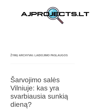
Pereiti prie turinio
ŽYMŲ ARCHYVAI:
LAIDOJIMO PASLAUGOS
Šarvojimo salės
Vilniuje: kas yra
svarbiausia sunkią
dieną?