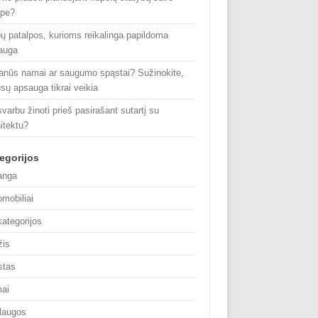
ype?
pų patalpos, kurioms reikalinga papildoma
auga
anūs namai ar saugumo spąstai? Sužinokite,
ūsų apsauga tikrai veikia
varbu žinoti prieš pasirašant sutartį su
itektu?
egorijos
anga
omobiliai
kategorijos
žis
stas
ai
laugos