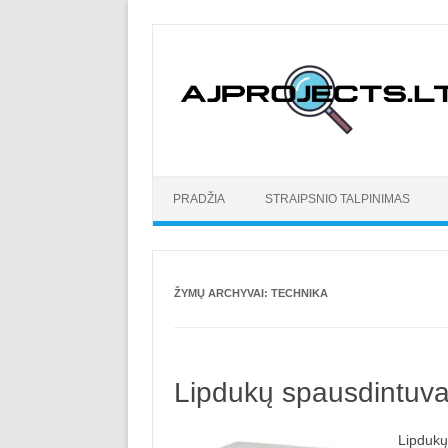
Pereiti prie turinio
PRADŽIA
STRAIPSNIO TALPINIMAS
ŽYMŲ ARCHYVAI:
TECHNIKA
Lipdukų spausdintuvai
Lipdukų 