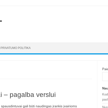
PRIVATUMO POLITIKA
Pai
Nau
 – pagalba verslui
Kod
pasl
spausdintuvai gali būti naudingas įrankis įvairioms
Nuo