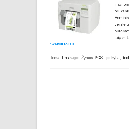
įmonėms
brūkšnin
Esminia
versle g
automat
taip su
Skaityti toliau »
Tema:
Paslaugos
Žymos:
POS
,
prekyba
,
tec