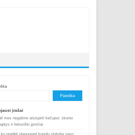
eška
Paieška
jausi įrašai
ėl mes negalime atsispirti kečupui: skonio
aptys ir lietuviški įpročiai
 ko pradėti planuojant kupolų statybą savo