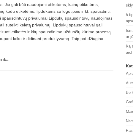
. Jie gali būti naudojami etiketėms, kainų etiketėms,
skl
ių kodų etiketėms, lipdukams su logotipais ir kt. spausdinti.
5 ti
i spausdintuvų privalumai Lipdukų spausdintuvų naudojimas
aps
ali suteikti keletą privalumų. Lipdukų spausdintuvai gali
Išm
izuoti etiketės ir kitų spausdinimo užduočių kūrimo procesą
ar j
taupant laiko ir didinant produktyvumą. Taip pat džiugina…
Ką s
arch
hnika
Kat
Apr
Aut
Be 
Gro
Mai
Nam
Pas