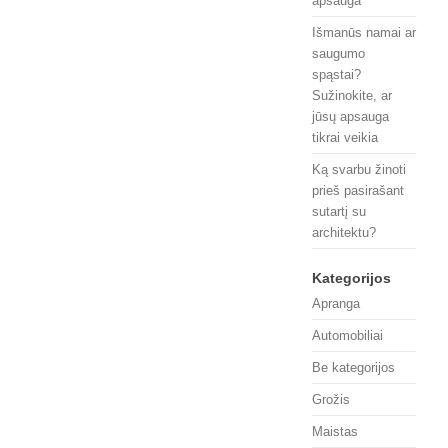
apsauga
Išmanūs namai ar
saugumo
spąstai?
Sužinokite, ar
jūsų apsauga
tikrai veikia
Ką svarbu žinoti
prieš pasirašant
sutartį su
architektu?
Kategorijos
Apranga
Automobiliai
Be kategorijos
Grožis
Maistas