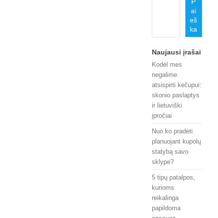
P
ai
eš
ka
Naujausi įrašai
Kodėl mes
negalime
atsispirti kečupui:
skonio paslaptys
ir lietuviški
įpročiai
Nuo ko pradėti
planuojant kupolų
statybą savo
sklype?
5 tipų patalpos,
kurioms
reikalinga
papildoma