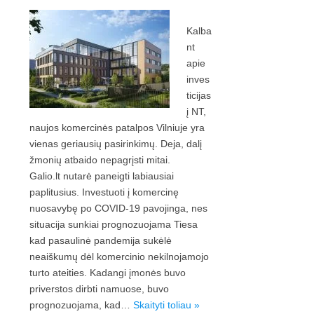
Kalba
nt
apie
inves
ticijas
į NT,
naujos komercinės patalpos Vilniuje yra
vienas geriausių pasirinkimų. Deja, dalį
žmonių atbaido nepagrįsti mitai.
Galio.lt nutarė paneigti labiausiai
paplitusius. Investuoti į komercinę
nuosavybę po COVID-19 pavojinga, nes
situacija sunkiai prognozuojama Tiesa
kad pasaulinė pandemija sukėlė
neaiškumų dėl komercinio nekilnojamojo
turto ateities. Kadangi įmonės buvo
priverstos dirbti namuose, buvo
prognozuojama, kad…
Skaityti toliau »