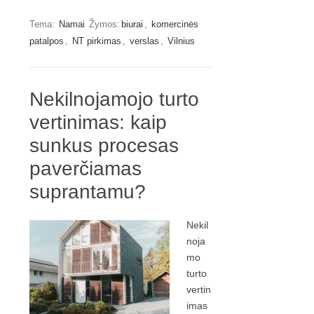
Tema:
Namai
Žymos:
biurai
,
komercinės
patalpos
,
NT pirkimas
,
verslas
,
Vilnius
Nekilnojamojo turto
vertinimas: kaip
sunkus procesas
paverčiamas
suprantamu?
Nekil
noja
mo
turto
vertin
imas