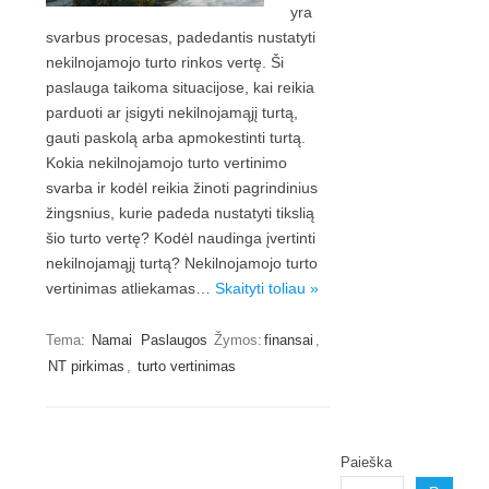
yra
svarbus procesas, padedantis nustatyti
nekilnojamojo turto rinkos vertę. Ši
paslauga taikoma situacijose, kai reikia
parduoti ar įsigyti nekilnojamąjį turtą,
gauti paskolą arba apmokestinti turtą.
Kokia nekilnojamojo turto vertinimo
svarba ir kodėl reikia žinoti pagrindinius
žingsnius, kurie padeda nustatyti tikslią
šio turto vertę? Kodėl naudinga įvertinti
nekilnojamąjį turtą? Nekilnojamojo turto
vertinimas atliekamas…
Skaityti toliau »
Tema:
Namai
Paslaugos
Žymos:
finansai
,
NT pirkimas
,
turto vertinimas
Paieška