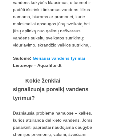
vandens kokybės klausimus, o tuomet ir
padėti išsirinkti tinkamus vandens filtrus
namams, biurams ar pramonei, kurie
maksimaliai apsaugos jūsų sveikatą bei
jūsų aplinką nuo galimų nešvaraus
vandens sukeltų sveikatos sutrikimų:
viduriavimo, skrandžio veiklos sutrikimų.
Si
ūlome:
Geriausi vandens tyrimai
Lietuvoje – Aquafilter.lt
Kokie ženklai
signalizuoja poreikį vandens
tyrimui?
Dažniausia problema namuose – kalkės,
kurios atsiranda dėl kieto vandens. Joms
panaikinti paprastai naudojama daugybė
chemijos priemonių, valomi, šveičiami