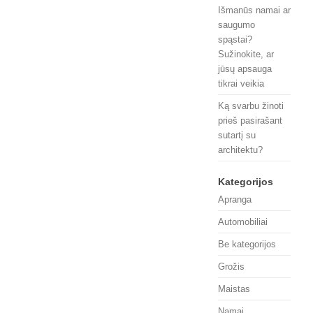
Išmanūs namai ar
saugumo
spąstai?
Sužinokite, ar
jūsų apsauga
tikrai veikia
Ką svarbu žinoti
prieš pasirašant
sutartį su
architektu?
Kategorijos
Apranga
Automobiliai
Be kategorijos
Grožis
Maistas
Namai