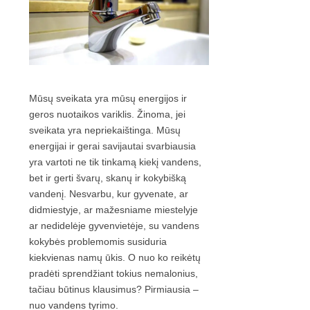
Mūsų sveikata yra mūsų energijos ir
geros nuotaikos variklis. Žinoma, jei
sveikata yra nepriekaištinga. Mūsų
energijai ir gerai savijautai svarbiausia
yra vartoti ne tik tinkamą kiekį vandens,
bet ir gerti švarų, skanų ir kokybišką
vandenį. Nesvarbu, kur gyvenate, ar
didmiestyje, ar mažesniame miestelyje
ar nedidelėje gyvenvietėje, su vandens
kokybės problemomis susiduria
kiekvienas namų ūkis. O nuo ko reikėtų
pradėti sprendžiant tokius nemalonius,
tačiau būtinus klausimus? Pirmiausia –
nuo vandens tyrimo.