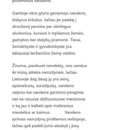
požeminius vandenis.
Gamtoje nėra gryno geriamojo vandens,
išskyrus kritulius, tačiau jie patekę į
dirvožemį pereina per skirtingus
sluoksnius, kuriuos ir tręšiamos žemės,
gamybos bei statybų pramonė. Tiesa,
žemdirbystė ir gyvulininkystė yra
labiausiai teršiančios žemę veiklos.
Žinoma, panikuoti nereikėtų, nes vanduo
iki mūsų atiteka vamzdynais, tačiau
Lietuvoje dag daug jų yra senų,
apsinešusių, surūdijusių, vandens
valymo bei vandens gerinimo įrenginiai
net ne visuose didžiuosiuose miestuose,
o ką jau ir kalbėti apie mažesnius
miestelius ar kaimus. Vandens
tyrimas vamzdynų problemos neišspręs,
tačiau gali padėti jums atsakyti į jūsų