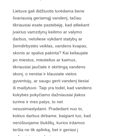
Lietuva gali didžiuotis turėdama bene
švariausią geriamąjį vandenį, tačiau
tikriausiai esate pastebėję, kad atliekant
įvairius vamzdynų keitimo ar valymo
darbus, netoliese vykdant statybų ar
žemdirbystės veiklas, vandens kvapas,
skonis ar spalva pakinta? Kai keliaujate
po miestus, miestelius ar kaimus,
tikriausiai jaučiate ir skirtingą vandens
skonį, o neretai ir klausiate vietos
gyventojų, ar saugu gerti vandenį tiesiai
iš maišytuvo. Taip yra todėl, kad vandens
kokybės pokyčiams dažniausiai įtakos
turime ir mes patys, to net
nesusimastydami. Pradedant nuo to,
kokius darbus dirbame, baigiant tuo, kad
nerūšiuojame šiukšlių, kurios irdamos
teršia ne tik aplinką, bet ir geriasi į