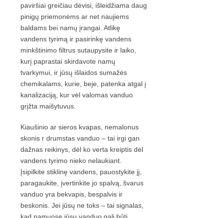
paviršiai greičiau dėvisi, išleidžiama daug
pinigų priemonėms ar net naujiems
baldams bei namų įrangai. Atlikę
vandens tyrimą ir pasirinkę vandens
minkštinimo filtrus sutaupysite ir laiko,
kurį paprastai skirdavote namų
tvarkymui, ir jūsų išlaidos sumažės
chemikalams, kurie, beje, patenka atgal į
kanalizaciją, kur vėl valomas vanduo
grįžta maišytuvus.
Kiaušinio ar sieros kvapas, nemalonus
skonis r drumstas vanduo – tai irgi gan
dažnas reikinys, dėl ko verta kreiptis dėl
vandens tyrimo nieko nelaukiant.
Įsipilkite stiklinę vandens, pauostykite jį,
paragaukite, įvertinkite jo spalvą, švarus
vanduo yra bekvapis, bespalvis ir
beskonis. Jei jūsų ne toks – tai signalas,
kad namuose jūsų vanduo gali būti