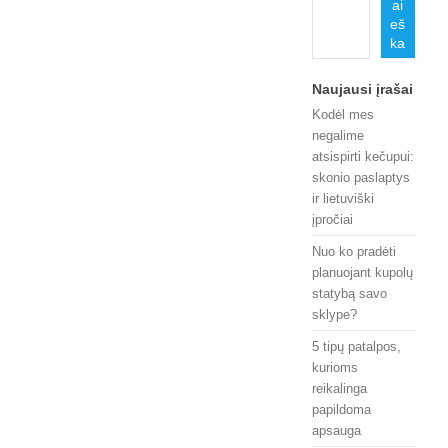
ai
eš
ka
Naujausi įrašai
Kodėl mes
negalime
atsispirti kečupui:
skonio paslaptys
ir lietuviški
įpročiai
Nuo ko pradėti
planuojant kupolų
statybą savo
sklype?
5 tipų patalpos,
kurioms
reikalinga
papildoma
apsauga