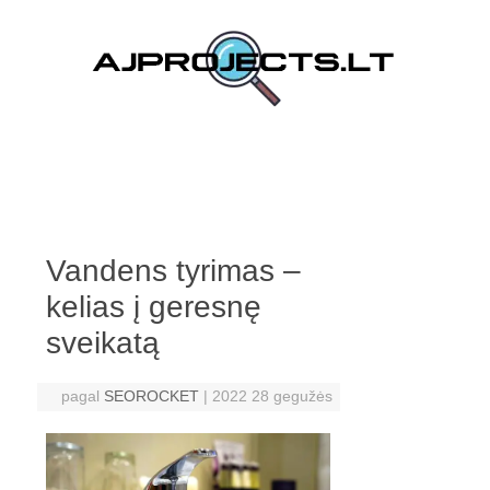
Pereiti prie turinio
Vandens tyrimas –
kelias į geresnę
sveikatą
pagal
SEOROCKET
|
2022 28 gegužės