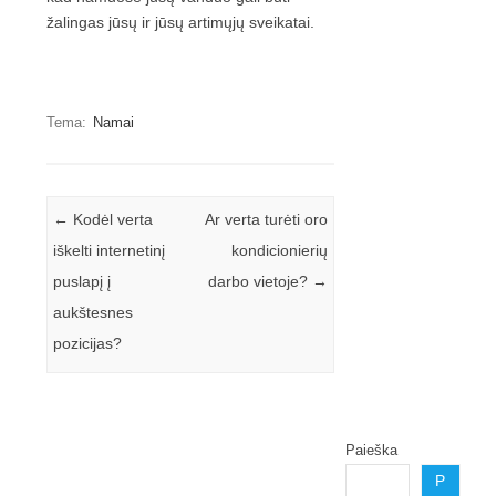
žalingas jūsų ir jūsų artimųjų sveikatai.
Tema:
Namai
Įrašo navigacija
←
Kodėl verta
Ar verta turėti oro
iškelti internetinį
kondicionierių
puslapį į
darbo vietoje?
→
aukštesnes
pozicijas?
Paieška
P