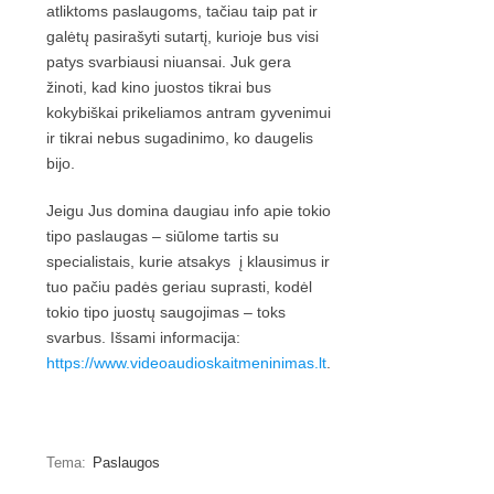
atliktoms paslaugoms, tačiau taip pat ir
galėtų pasirašyti sutartį, kurioje bus visi
patys svarbiausi niuansai. Juk gera
žinoti, kad kino juostos tikrai bus
kokybiškai prikeliamos antram gyvenimui
ir tikrai nebus sugadinimo, ko daugelis
bijo.
Jeigu Jus domina daugiau info apie tokio
tipo paslaugas – siūlome tartis su
specialistais, kurie atsakys į klausimus ir
tuo pačiu padės geriau suprasti, kodėl
tokio tipo juostų saugojimas – toks
svarbus. Išsami informacija:
https://www.videoaudioskaitmeninimas.lt
.
Tema:
Paslaugos