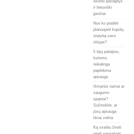
skonio paslaptys
ir lietuviški
įpročiai
Nuo ko pradėti
planuojant kupolų
statybą savo
sklype?
5 tipų patalpos,
kurioms
reikalinga
papildoma
apsauga
Išmanūs namai ar
saugumo
spąstai?
Sužinokite, ar
jūsų apsauga
tikrai veikia
Ką svarbu žinoti
prieš pasirašant