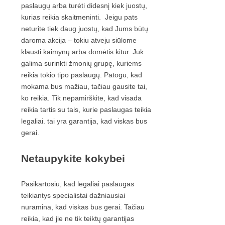
paslaugų arba turėti didesnį kiek juostų,
kurias reikia skaitmeninti. Jeigu pats
neturite tiek daug juostų, kad Jums būtų
daroma akcija – tokiu atveju siūlome
klausti kaimynų arba domėtis kitur. Juk
galima surinkti žmonių grupę, kuriems
reikia tokio tipo paslaugų. Patogu, kad
mokama bus mažiau, tačiau gausite tai,
ko reikia. Tik nepamirškite, kad visada
reikia tartis su tais, kurie paslaugas teikia
legaliai. tai yra garantija, kad viskas bus
gerai.
Netaupykite kokybei
Pasikartosiu, kad legaliai paslaugas
teikiantys specialistai dažniausiai
nuramina, kad viskas bus gerai. Tačiau
reikia, kad jie ne tik teiktų garantijas