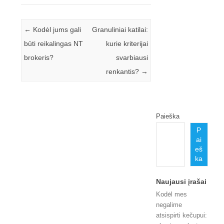
Įrašo navigacija
←
Kodėl jums gali
Granuliniai katilai:
būti reikalingas NT
kurie kriterijai
brokeris?
svarbiausi
renkantis?
→
Paieška
P
ai
eš
ka
Naujausi įrašai
Kodėl mes
negalime
atsispirti kečupui: