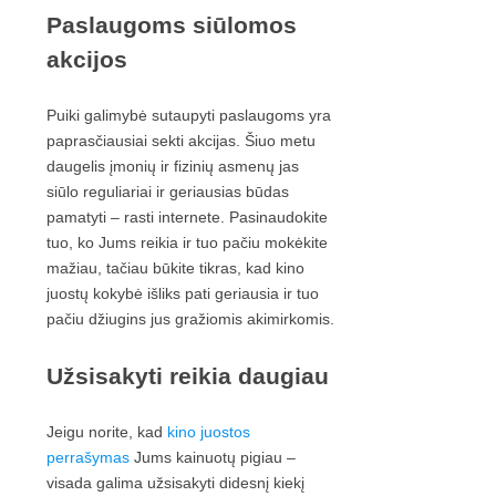
Paslaugoms siūlomos
akcijos
Puiki galimybė sutaupyti paslaugoms yra
paprasčiausiai sekti akcijas. Šiuo metu
daugelis įmonių ir fizinių asmenų jas
siūlo reguliariai ir geriausias būdas
pamatyti – rasti internete. Pasinaudokite
tuo, ko Jums reikia ir tuo pačiu mokėkite
mažiau, tačiau būkite tikras, kad kino
juostų kokybė išliks pati geriausia ir tuo
pačiu džiugins jus gražiomis akimirkomis.
Užsisakyti reikia daugiau
Jeigu norite, kad
kino juostos
perrašymas
Jums kainuotų pigiau –
visada galima užsisakyti didesnį kiekį