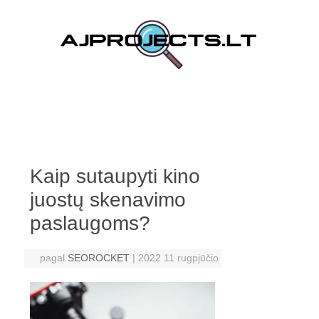
Pereiti prie turinio
Kaip sutaupyti kino
juostų skenavimo
paslaugoms?
pagal
SEOROCKET
|
2022 11 rugpjūčio